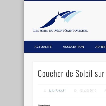
Les Am
Facebook
Association les amis du Mont-Saint-Michel
ACTUALITÉ
ASSOCIATION
ADHÉS
Coucher de Soleil sur
Julie Poitevin
13 août 2016
Bonjour,