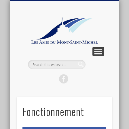
ARTICLES ET ANTHOLOGIE
ASSOCIATION
CONNEXION
ACTUALITÉ
BOUTIQUE
ADHÉSION
CONTACT
LIENS
Les
Amis
du
Mont-
Saint-
Michel
Fonctionnement