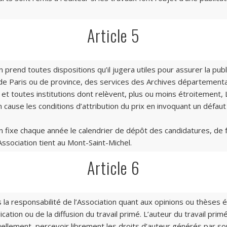
Article 5
n prend toutes dispositions qu’il jugera utiles pour assurer la pub
e Paris ou de province, des services des Archives départementa
t toutes institutions dont relèvent, plus ou moins étroitement, 
cause les conditions d’attribution du prix en invoquant un défaut 
on fixe chaque année le calendrier de dépôt des candidatures, de fa
Association tient au Mont-Saint-Michel.
Article 6
s la responsabilité de l’Association quant aux opinions ou thèses 
lication ou de la diffusion du travail primé. L’auteur du travail pri
tuellement, percevoir librement les droits d’auteur générés par son