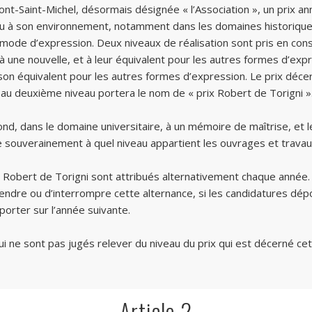
 Mont-Saint-Michel, désormais désignée « l’Association », un prix
 ou à son environnement, notamment dans les domaines historique, l
le mode d’expression. Deux niveaux de réalisation sont pris en con
 ou à une nouvelle, et à leur équivalent pour les autres formes d’e
et à son équivalent pour les autres formes d’expression. Le prix dé
né au deuxième niveau portera le nom de « prix Robert de Torigni »
spond, dans le domaine universitaire, à un mémoire de maîtrise, et
de souverainement à quel niveau appartient les ouvrages et travau
 et Robert de Torigni sont attribués alternativement chaque année. 
pendre ou d’interrompre cette alternance, si les candidatures dé
porter sur l’année suivante.
 ne sont pas jugés relever du niveau du prix qui est décerné ce
Article 2