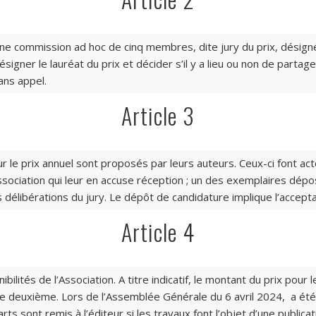
 une commission ad hoc de cinq membres, dite jury du prix, désigné
désigner le lauréat du prix et décider s’il y a lieu ou non de parta
ans appel.
Article 3
 le prix annuel sont proposés par leurs auteurs. Ceux-ci font act
sociation qui leur en accuse réception ; un des exemplaires dépos
es délibérations du jury. Le dépôt de candidature implique l’accep
Article 4
ibilités de l’Association. A titre indicatif, le montant du prix po
e deuxième. Lors de l’Assemblée Générale du 6 avril 2024, a été 
rts sont remis à l’éditeur si les travaux font l’objet d’une publicat