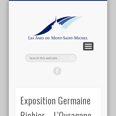
ARTICLES ET ANTHOLOGIE
ASSOCIATION
CONNEXION
ACTUALITÉ
BOUTIQUE
ADHÉSION
CONTACT
LIENS
Les
Amis
du
Mont-
Saint-
Michel
Exposition Germaine
Richier – L’Ouragane