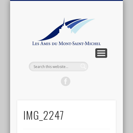
ARTICLES ET ANTHOLOGIE
ASSOCIATION
CONNEXION
ACTUALITÉ
BOUTIQUE
ADHÉSION
CONTACT
LIENS
Les
Amis
du
Mont-
Saint-
Michel
IMG_2247