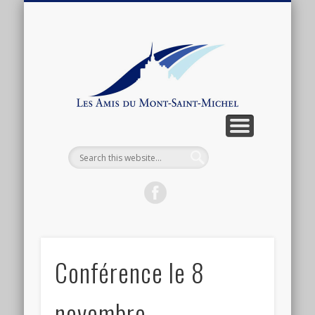
ARTICLES ET ANTHOLOGIE
ASSOCIATION
CONNEXION
ACTUALITÉ
BOUTIQUE
ADHÉSION
CONTACT
LIENS
Les
Amis
du
Mont-
Saint-
Michel
Conférence le 8
novembre