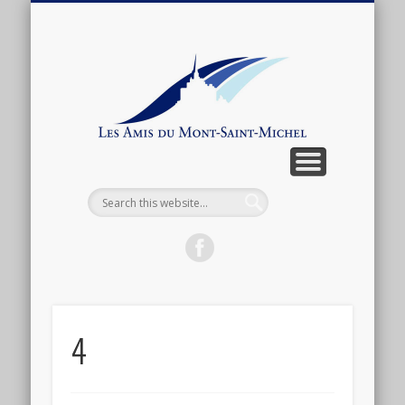
ARTICLES ET ANTHOLOGIE
ASSOCIATION
CONNEXION
ACTUALITÉ
BOUTIQUE
ADHÉSION
CONTACT
LIENS
Les
Amis
du
Mont-
Saint-
Michel
4