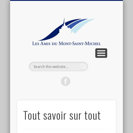
ARTICLES ET ANTHOLOGIE
ASSOCIATION
CONNEXION
ACTUALITÉ
BOUTIQUE
ADHÉSION
CONTACT
LIENS
Les
Amis
du
Mont-
Saint-
Michel
Tout savoir sur tout