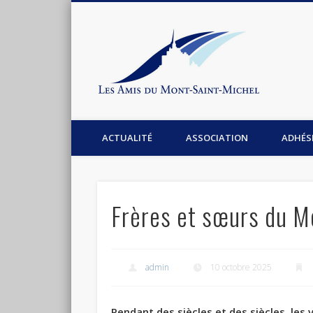
Les Am
Facebook
Association les amis du Mont-Saint-Michel
ACTUALITÉ
ASSOCIATION
ADHÉS
Frères et sœurs du M
admin
10 octobre 2025
Pendant des siècles et des siècles, les