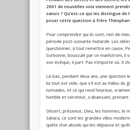
2001 de nouvelles voix viennent prendre
sœurs ? Qu’est-ce qui les distingue de
poser cette question à frère Théophane 
Pour comprendre qui ils sont, rien de mi
période post-soixante-huitarde. Les idées
questionner, à tout remettre en cause. Pi
Sorbonne, bousculé par ce maëlstrom, il s
son évêque, il part. Pas n’importe où. Il c
Là-bas, pendant deux ans, une question le
lui tout est vide, que s’il est au milieu d
nomades, et ce qui rend heureux, vraiment
humble et serviteur, s’abaissant, prenant c
Désert, présence, Dieu, les hommes, le mo
Sahara, ce sont les grandes villes moderne
quête d’un absolu qui les dépasse et qu’i