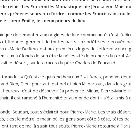
 le relais, Les Fraternités Monastiques de Jérusalem. Mais qui
 leurs prédécesseurs ou d’ordres comme les Franciscains ou 
et sœur Emilie, les deux prieurs du lieu.
eux que de remonter aux origines de leur communauté, c’est-à-di
 et théories germent de toutes parts. La société est secouée pa
erre-Marie Delfieux est aux premières loges de l’effervescence g
ent aux tréfonds de son être la nécessité de prendre du recul. Al
hoisit le désert, sur les traces du père Charles de Foucauld.
 taraude : « Qu’est-ce qui rend heureux ? » Là-bas, pendant deux 
u grand Rien, Dieu, pourtant, est bel et bien là, partout, dans les 
 heureux, c’est de découvrir Sa présence. Mieux, Pierre-Marie che
hair, il est ramené à l’humanité et au monde dont il s’était mis à 
nde. Soudain, tout s’éclaircit pour Pierre-Marie. Les vrais dése
s, c’est le métro le matin où les gens sont côte à côte, têtes ba
ls ont tant de mal à saisir tout seuls. Pierre-Marie retourne à P