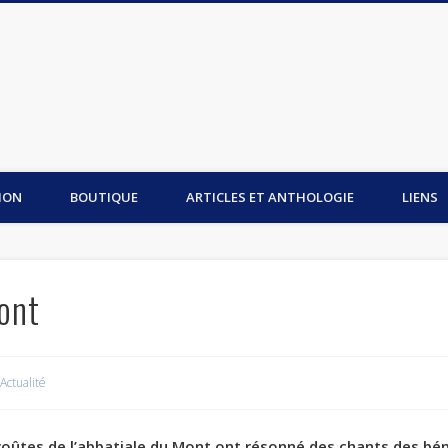
is du Mont-Saint-Michel
ION
BOUTIQUE
ARTICLES ET ANTHOLOGIE
LIENS
ont
Actualité
 voûtes de l’abbatiale du Mont ont résonné des chants des béné