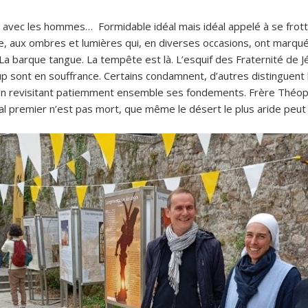
n avec les hommes… Formidable idéal mais idéal appelé à se frott
ne, aux ombres et lumières qui, en diverses occasions, ont marqué 
a barque tangue. La tempête est là. L’esquif des Fraternité de Jé
p sont en souffrance. Certains condamnent, d’autres distinguent bo
 en revisitant patiemment ensemble ses fondements. Frère Théop
al premier n’est pas mort, que même le désert le plus aride peut