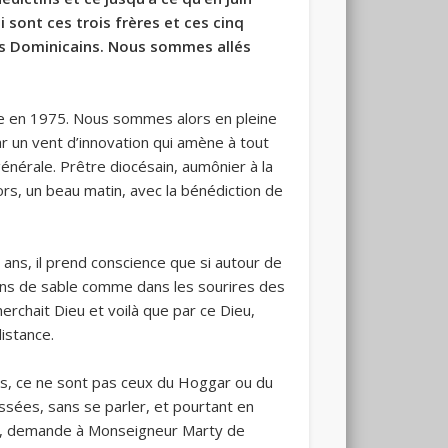
 sont ces trois frères et ces cinq
les Dominicains. Nous sommes allés
re en 1975. Nous sommes alors en pleine
r un vent d’innovation qui amène à tout
énérale. Prêtre diocésain, aumônier à la
ors, un beau matin, avec la bénédiction de
ans, il prend conscience que si autour de
grains de sable comme dans les sourires des
rchait Dieu et voilà que par ce Dieu,
distance.
rts, ce ne sont pas ceux du Hoggar ou du
issées, sans se parler, et pourtant en
aris, demande à Monseigneur Marty de