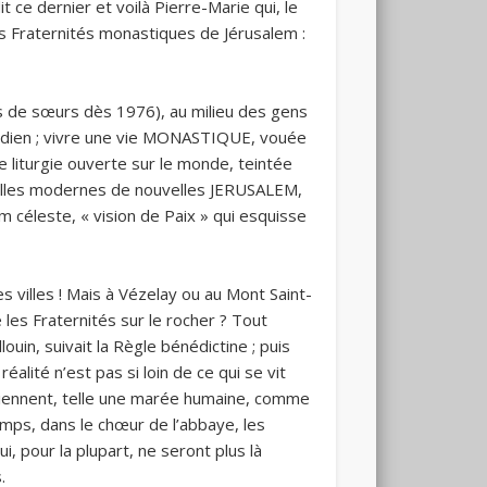
it ce dernier et voilà Pierre-Marie qui, le
es Fraternités monastiques de Jérusalem :
is de sœurs dès 1976), au milieu des gens
otidien ; vivre une vie MONASTIQUE, vouée
e liturgie ouverte sur le monde, teintée
s villes modernes de nouvelles JERUSALEM,
m céleste, « vision de Paix » qui esquisse
 villes ! Mais à Vézelay ou au Mont Saint-
 les Fraternités sur le rocher ? Tout
uin, suivait la Règle bénédictine ; puis
éalité n’est pas si loin de ce qui se vit
eviennent, telle une marée humaine, comme
mps, dans le chœur de l’abbaye, les
, pour la plupart, ne seront plus là
.