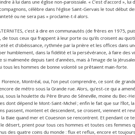
dre à lui dans une église non-paroissiale. « C’est d’accord », lui d
compagnons, célèbre dans l’église Saint-Gervais le tout début d
nteté ou ne sera pas » proclame-t-il alors.
FRATERNITES, c’est à dire en communautés (de frères en 1975, pu
s, de tous ceux qui frappent à leur porte ou qu’ils croisent au qu
eté et d’obéissance, rythmée par la prière et les offices dans un
ciper humblement, dans la fidélité et la persévérance, à faire de
e si malmenée depuis tant d’années, mais à l’image de la Jérusale
si tous les hommes de bonne volonté se prêtaient main-forte.
Florence, Montréal, oui, l’on peut comprendre, ce sont de grandes
s encore de métro sous la Grande rue. Alors, qu’est-ce qui a amené
ui, sous la houlette du Père Bruno de Séneville, moine du Bec-Hello
dont dépend le Mont-Saint-Michel ; enfin le fait que sur l’îlot, la r
 gens passent, montent et descendent, se croisent, viennent et r
s la Baie quand mer et Couesnon se rencontrent. Et pendant ce te
s le désert, prient pour tous ces hommes et toutes ces femmes qui
us des quatre coins du monde : flux et reflux, encore et toujours