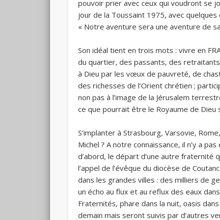
pouvoir prier avec ceux qui voudront se join
jour de la Toussaint 1975, avec quelques 
« Notre aventure sera une aventure de sai
Son idéal tient en trois mots : vivre en 
du quartier, des passants, des retraitant
à Dieu par les vœux de pauvreté, de chast
des richesses de l’Orient chrétien ; parti
non pas à l’image de la Jérusalem terrestr
ce que pourrait être le Royaume de Dieu 
S’implanter à Strasbourg, Varsovie, Rome, 
Michel ? A notre connaissance, il n’y a pa
d’abord, le départ d’une autre fraternité q
l’appel de l’évêque du diocèse de Coutances 
dans les grandes villes : des milliers de
un écho au flux et au reflux des eaux dan
Fraternités, phare dans la nuit, oasis dan
demain mais seront suivis par d’autres ven