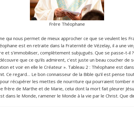
Frère Théophane
e qui nous permet de mieux approcher ce que se veulent les Fra
ophane est en retraite dans la Fraternité de Vézelay, il a une ving
tre et s’immobiliser, complètement subjugués. Que se passe-t-il 
couvre que ce qu’ils admirent, c’est juste un beau coucher de solei
tion et voir en elle le Créateur ». Tableau 2 : Théophane est dans
t. Ce regard… Le bon connaisseur de la Bible qu’il est pense tou
he pour récupérer les miettes de nourriture qui pourraient tombe
e frère de Marthe et de Marie, celui dont la mort fait pleurer Jésus, 
hrist dans le Monde, ramener le Monde à la vie par le Christ. Que di