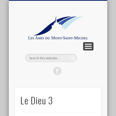
ARTICLES ET ANTHOLOGIE
ASSOCIATION
CONNEXION
ACTUALITÉ
BOUTIQUE
ADHÉSION
CONTACT
LIENS
Les
Amis
du
Mont-
Saint-
Michel
Le Dieu 3