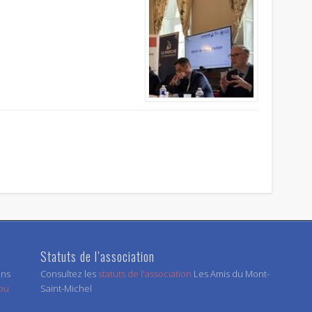
Statuts de l’association
ens
Consultez les
statuts de l'association
Les Amis du Mont-
 ou
Saint-Michel