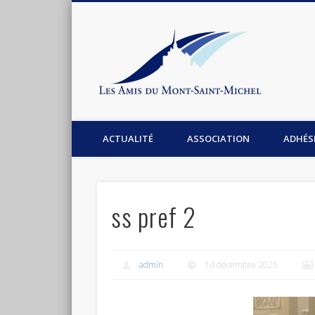
Les Am
Facebook
Association les amis du Mont-Saint-Michel
ACTUALITÉ
ASSOCIATION
ADHÉS
ss pref 2
admin
14 décembre 2025