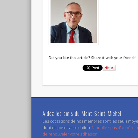
Did you like this article? Share it with your friends!
Aidez les amis du Mont-Saint-Michel
Les cotisations de nos membres sont les seuls moy
dont dispose l'association.
N'oubliez pas d'adhérer
de renouveler votre adhésion !