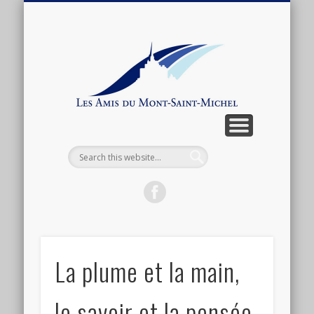
ARTICLES ET ANTHOLOGIE
ASSOCIATION
CONNEXION
ACTUALITÉ
BOUTIQUE
ADHÉSION
CONTACT
LIENS
Les
Amis
du
Mont-
Saint-
Michel
La plume et la main,
le savoir et la pensée