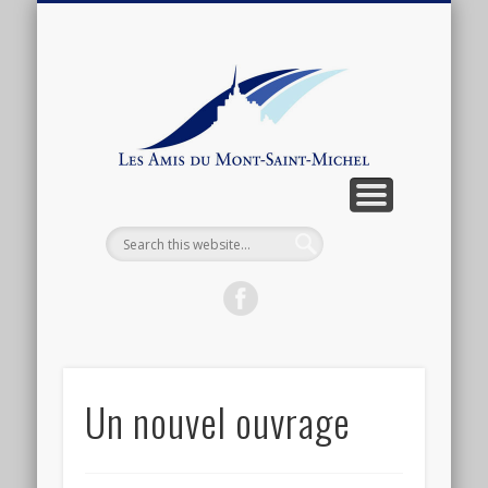
ARTICLES ET ANTHOLOGIE
ASSOCIATION
CONNEXION
ACTUALITÉ
BOUTIQUE
ADHÉSION
CONTACT
LIENS
Les
Amis
du
Mont-
Saint-
Michel
Un nouvel ouvrage