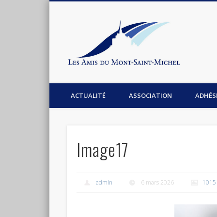
Les Am
Facebook
Association les amis du Mont-Saint-Michel
ACTUALITÉ
ASSOCIATION
ADHÉS
Image17
admin
6 mars 2026
1015