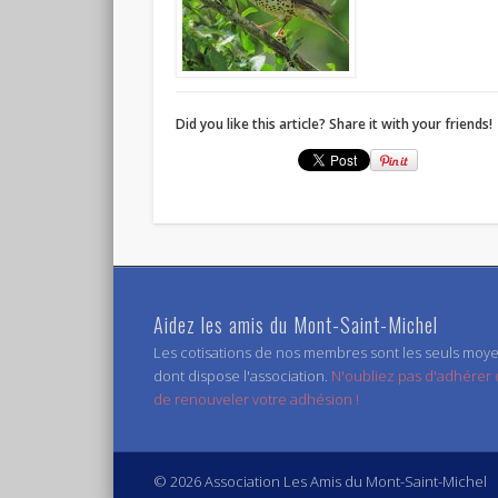
Did you like this article? Share it with your friends!
Aidez les amis du Mont-Saint-Michel
Les cotisations de nos membres sont les seuls moy
dont dispose l'association.
N'oubliez pas d'adhérer
de renouveler votre adhésion !
© 2026 Association Les Amis du Mont-Saint-Michel