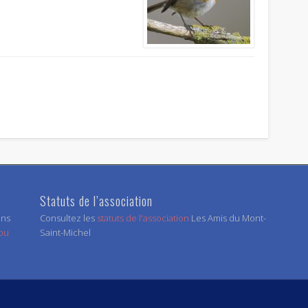
Statuts de l’association
ens
Consultez les
statuts de l'association
Les Amis du Mont-
 ou
Saint-Michel