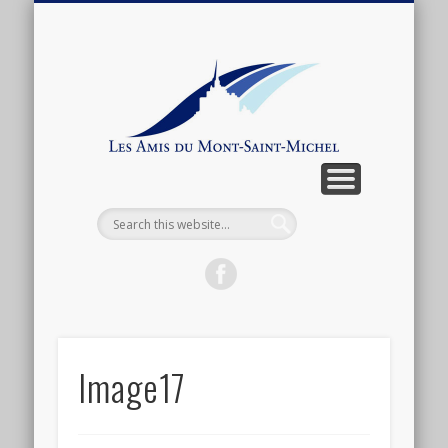
ARTICLES ET ANTHOLOGIE
ASSOCIATION
CONNEXION
ACTUALITÉ
BOUTIQUE
ADHÉSION
CONTACT
LIENS
Les
Amis
du
Mont-
Saint-
Michel
Image17