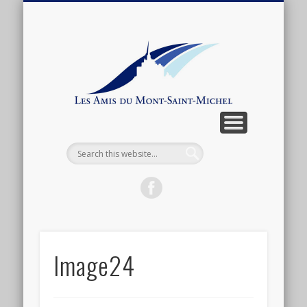
ARTICLES ET ANTHOLOGIE
ASSOCIATION
CONNEXION
ACTUALITÉ
BOUTIQUE
ADHÉSION
CONTACT
LIENS
Les
Amis
du
Mont-
Saint-
Michel
Image24