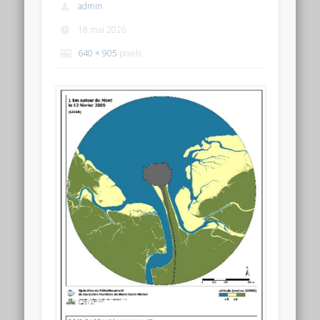
admin
18 mai 2026
640 × 905
pixels