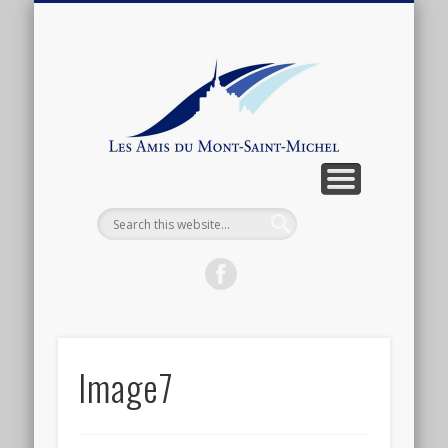
ARTICLES ET ANTHOLOGIE
ASSOCIATION
CONNEXION
ACTUALITÉ
BOUTIQUE
ADHÉSION
CONTACT
LIENS
Les
Amis
du
Mont-
Saint-
Michel
Image7