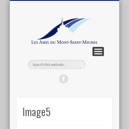
ARTICLES ET ANTHOLOGIE
ASSOCIATION
CONNEXION
ACTUALITÉ
BOUTIQUE
ADHÉSION
CONTACT
LIENS
Les
Amis
du
Mont-
Saint-
Michel
Image5