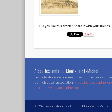
Did you like this article? Share it with your friends!
Aidez les amis du Mont-Saint-Michel
Les cotisations de nos membres sont les seuls moy
dont dispose l'association.
N'oubliez pas d'adhérer
de renouveler votre adhésion !
© 2026 Association Les Amis du Mont-Saint-Michel