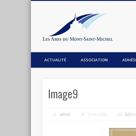
Les Am
Facebook
Association les amis du Mont-Saint-Michel
ACTUALITÉ
ASSOCIATION
ADHÉS
Image9
admin
9 mai 2026
623 × 