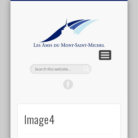
ARTICLES ET ANTHOLOGIE
ASSOCIATION
CONNEXION
ACTUALITÉ
BOUTIQUE
ADHÉSION
CONTACT
LIENS
Les
Amis
du
Mont-
Saint-
Michel
Image4