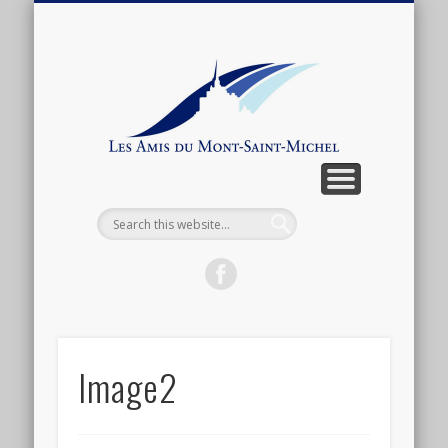
ARTICLES ET ANTHOLOGIE
ASSOCIATION
CONNEXION
ACTUALITÉ
BOUTIQUE
ADHÉSION
CONTACT
LIENS
Les
Amis
du
Mont-
Saint-
Michel
Image2