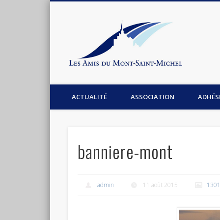
Les Am
Facebook
Association les amis du Mont-Saint-Michel
ACTUALITÉ
ASSOCIATION
ADHÉS
banniere-mont
admin
11 août 2015
1301