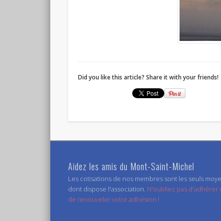
Did you like this article? Share it with your friends!
Aidez les amis du Mont-Saint-Michel
Les cotisations de nos membres sont les seuls moy
dont dispose l'association.
N'oubliez pas d'adhérer
de renouveler votre adhésion !