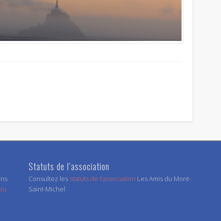
Statuts de l’association
ens
Consultez les
statuts de l'association
Les Amis du Mont-
 ou
Saint-Michel