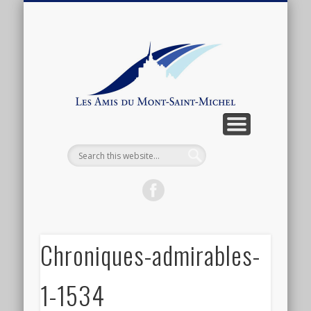
ARTICLES ET ANTHOLOGIE
ASSOCIATION
CONNEXION
ACTUALITÉ
BOUTIQUE
ADHÉSION
CONTACT
LIENS
Les
Amis
du
Mont-
Saint-
Michel
Chroniques-admirables-
1-1534