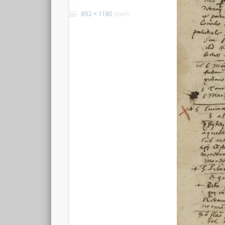
892 × 1180
pixels