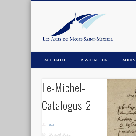
Les Am
Facebook
Association les amis du Mont-Saint-Michel
ACTUALITÉ
ASSOCIATION
ADHÉS
Le-Michel-
Catalogus-2
admin
30 août 2022