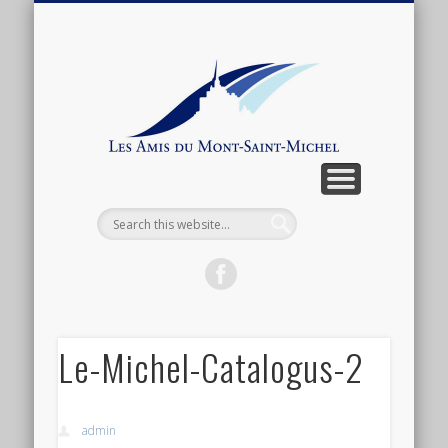
ARTICLES ET ANTHOLOGIE
ASSOCIATION
CONNEXION
ACTUALITÉ
BOUTIQUE
ADHÉSION
CONTACT
LIENS
Les
Amis
du
Mont-
Saint-
Michel
Le-Michel-Catalogus-2
admin