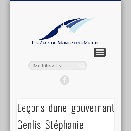
ARTICLES ET ANTHOLOGIE
ASSOCIATION
CONNEXION
ACTUALITÉ
BOUTIQUE
ADHÉSION
CONTACT
LIENS
Les
Amis
du
Mont-
Saint-
Michel
Leçons_dune_gouvernante_à
Genlis_Stéphanie-