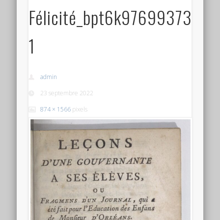
Félicité_bpt6k97699373-
1
admin
23 septembre 2022
874 × 1566
pixels