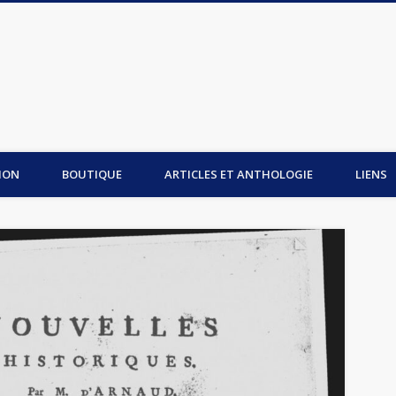
is du Mont-Saint-Michel
ION
BOUTIQUE
ARTICLES ET ANTHOLOGIE
LIENS
_Tome_2___…