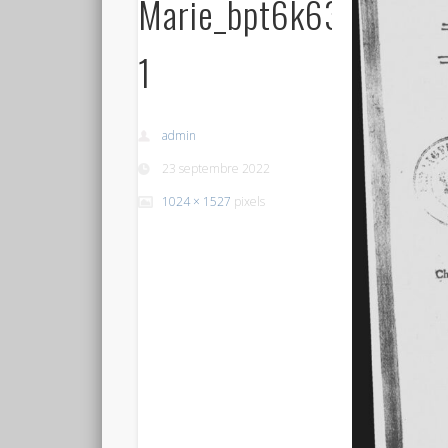
Marie_bpt6k6319449
1
admin
23 septembre 2022
1024 × 1527
pixels