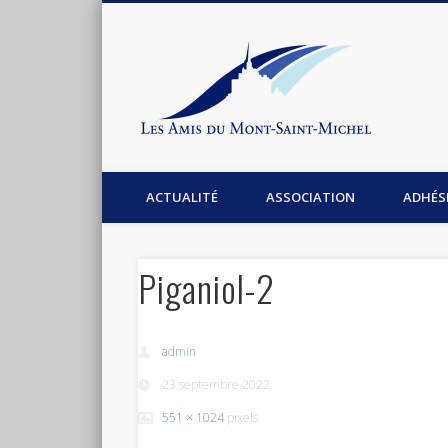
Les Am
Facebook
Association les amis du Mont-Saint-Michel
ACTUALITÉ
ASSOCIATION
ADHÉS
Piganiol-2
admin
23 septembre 2022
551 × 1024
pixels