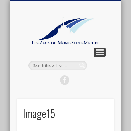
ARTICLES ET ANTHOLOGIE
ASSOCIATION
CONNEXION
ACTUALITÉ
BOUTIQUE
ADHÉSION
CONTACT
LIENS
Les
Amis
du
Mont-
Saint-
Michel
Image15