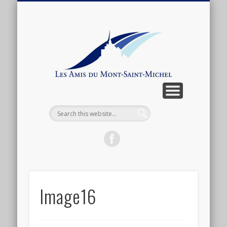
ARTICLES ET ANTHOLOGIE
ASSOCIATION
CONNEXION
ACTUALITÉ
BOUTIQUE
ADHÉSION
CONTACT
LIENS
Les
Amis
du
Mont-
Saint-
Michel
Image16