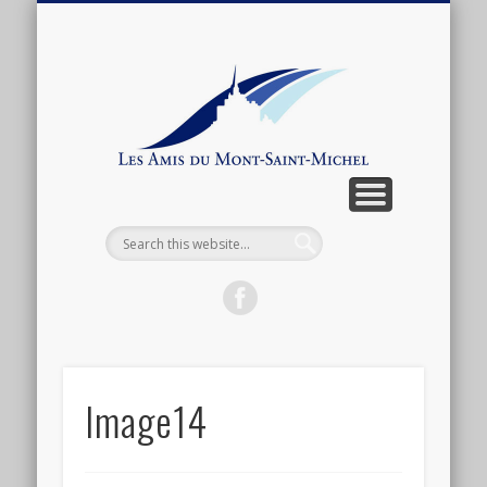
ARTICLES ET ANTHOLOGIE
ASSOCIATION
CONNEXION
ACTUALITÉ
BOUTIQUE
ADHÉSION
CONTACT
LIENS
Les
Amis
du
Mont-
Saint-
Michel
Image14